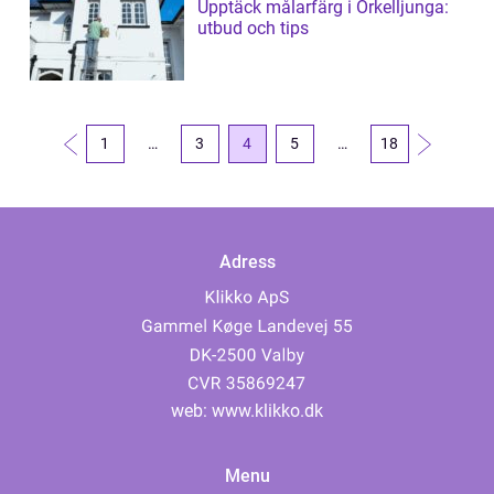
Upptäck målarfärg i Örkelljunga:
utbud och tips
1
…
3
4
5
…
18
Adress
web:
www.klikko.dk
Menu