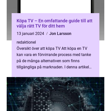
Köpa TV – En omfattande guide till att
välja rätt TV för ditt hem
13 januari 2024
Jon Larsson
redaktionel
Översikt över att köpa TV Att köpa en TV
kan vara en förvirrande process med tanke
på de många alternativen som finns
tillgängliga på marknaden. I denna artikel
kommer vi att ge dig en övergripande oc...