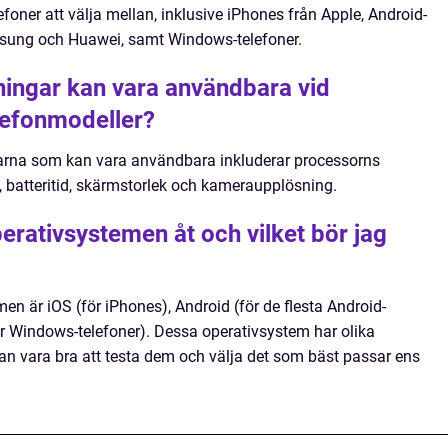
efoner att välja mellan, inklusive iPhones från Apple, Android-
amsung och Huawei, samt Windows-telefoner.
tningar kan vara användbara vid
elefonmodeller?
arna som kan vara användbara inkluderar processorns
t, batteritid, skärmstorlek och kameraupplösning.
perativsystemen åt och vilket bör jag
n är iOS (för iPhones), Android (för de flesta Android-
r Windows-telefoner). Dessa operativsystem har olika
kan vara bra att testa dem och välja det som bäst passar ens