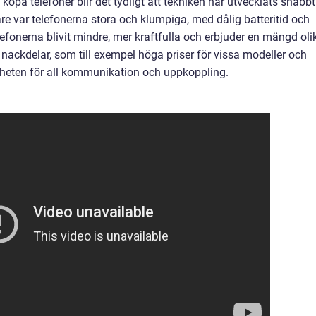
köpa telefoner blir det tydligt att tekniken har utvecklats snabbt
re var telefonerna stora och klumpiga, med dålig batteritid och
lefonerna blivit mindre, mer kraftfulla och erbjuder en mängd oli
 nackdelar, som till exempel höga priser för vissa modeller och
nheten för all kommunikation och uppkoppling.