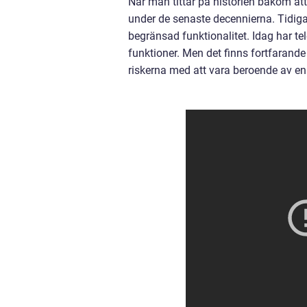
När man tittar på historien bakom att 
under de senaste decennierna. Tidiga
begränsad funktionalitet. Idag har te
funktioner. Men det finns fortfarande
riskerna med att vara beroende av e