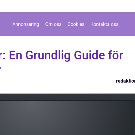
Annonsering
Om oss
Cookies
Kontakta oss
: En Grundlig Guide för
r
redaktio