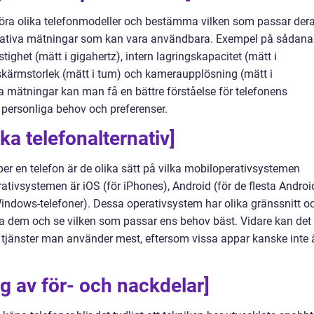
mföra olika telefonmodeller och bestämma vilken som passar der
ntitativa mätningar som kan vara användbara. Exempel på sådana
ighet (mätt i gigahertz), intern lagringskapacitet (mätt i
, skärmstorlek (mätt i tum) och kameraupplösning (mätt i
a mätningar kan man få en bättre förståelse för telefonens
personliga behov och preferenser.
ika telefonalternativ]
per en telefon är de olika sätt på vilka mobiloperativsystemen
rativsystemen är iOS (för iPhones), Android (för de flesta Androi
indows-telefoner). Dessa operativsystem har olika gränssnitt o
testa dem och se vilken som passar ens behov bäst. Vidare kan det
h tjänster man använder mest, eftersom vissa appar kanske inte 
 av för- och nackdelar]