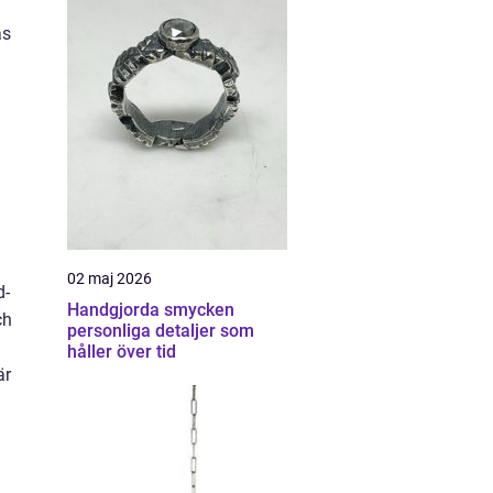
as
02 maj 2026
d-
Handgjorda smycken
ch
personliga detaljer som
håller över tid
är