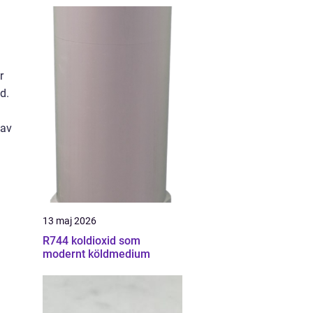
r
d.
 av
13 maj 2026
R744 koldioxid som
modernt köldmedium