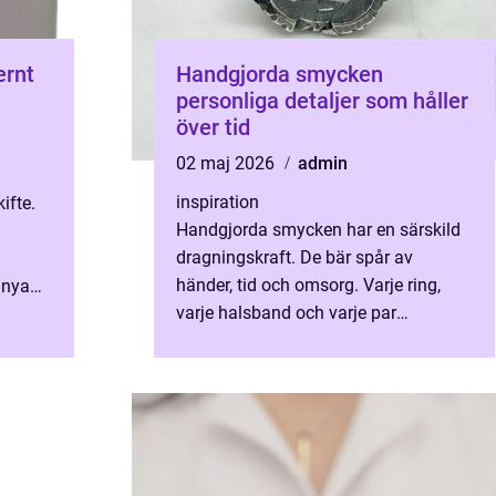
Handgjorda smycken
personliga detaljer som håller
över tid
02 maj 2026
admin
inspiration
ifte.
Handgjorda smycken har en särskild
dragningskraft. De bär spår av
händer, tid och omsorg. Varje ring,
 nya
varje halsband och varje par
 och
örhängen får en egen karaktär som
massproducerade accessoarer sällan
...