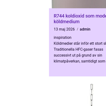
R744 koldioxid som modernt
köldmedium
13 maj 2026
admin
inspiration
Köldmedier står inför ett stort sk
Traditionella HFC-gaser fasas
successivt ut på grund av sin
klimatpåverkan, samtidigt som
krav ställs på energieffektivitet
driftsäkerhet. I den här för...