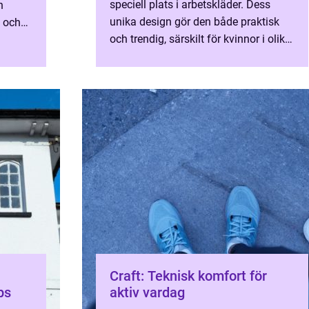
speciell plats i arbetskläder. Dess
h
unika design gör den både praktisk
 och
och trendig, särskilt för kvinnor i olika
arbetsmiljöer. H&au...
Craft: Teknisk komfort för
ps
aktiv vardag