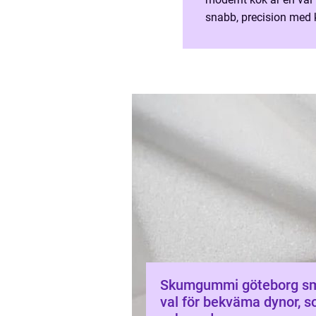
snabb, precision med k
och skötsel kan varje
Skumgummi göteborg smarta
val för bekväma dynor, s