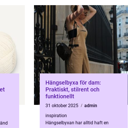
Hängselbyxa för dam:
et
Praktiskt, stilrent och
funktionellt
31 oktober 2025
admin
inspiration
Hängselbyxan har alltid haft en
känd