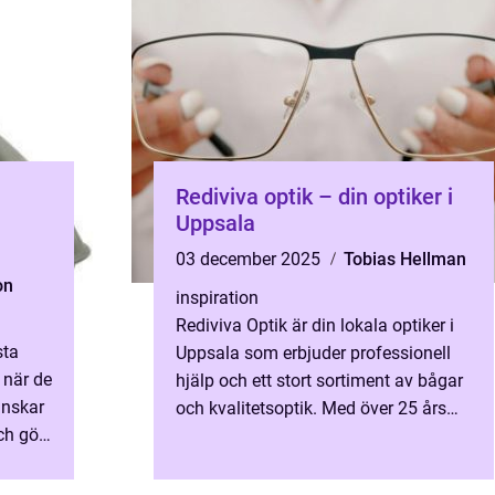
Rediviva optik – din optiker i
Uppsala
03 december 2025
Tobias Hellman
on
inspiration
Rediviva Optik är din lokala optiker i
sta
Uppsala som erbjuder professionell
 när de
hjälp och ett stort sortiment av bågar
inskar
och kvalitetsoptik. Med över 25 års
ch gör
erfarenhet kan de lö...
tabilt.