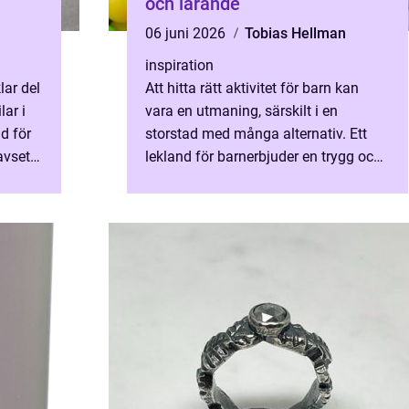
och lärande
06 juni 2026
Tobias Hellman
inspiration
lar del
Att hitta rätt aktivitet för barn kan
ar i
vara en utmaning, särskilt i en
d för
storstad med många alternativ. Ett
avsett
lekland för barnerbjuder en trygg och
offa,
inspirerande miljö dä...