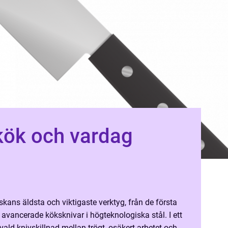
 kök och vardag
skans äldsta och viktigaste verktyg, från de första
s avancerade köksknivar i högteknologiska stål. I ett
vald knivskillnad mellan trögt, osäkert arbetet och