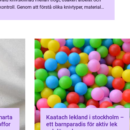
ontroll. Genom att förstå olika knivtyper, material
 hemmakock få mer glädje av mat...
Kaatach lekland i stockholm –
offor
ett barnparadis för aktiv lek