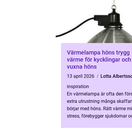
Värmelampa höns trygg
värme för kycklingar och
vuxna höns
13 april 2026
Lotta Albertss
inspiration
En värmelampa är ofta den för
extra utrustning många skaffar
börjar med höns. Rätt värme m
stress, förebygger sjukdomar o
att kycklingar växer jämnt och s
Samtidigt kräver...