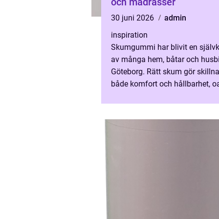
och madrasser
30 juni 2026
admin
inspiration
Skumgummi har blivit en självk
av många hem, båtar och husbil
Göteborg. Rätt skum gör skillna
både komfort och hållbarhet, o
om du klär om en älskad kökss
bygger nya båtdyno...