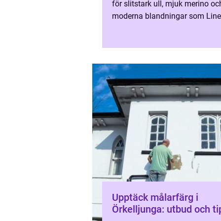
för slitstark ull, mjuk merino oc
moderna blandningar som Line
Tynn Silk Mohair. Sortimentet
spänner från varda...
Upptäck målarfärg i
Örkelljunga: utbud och ti