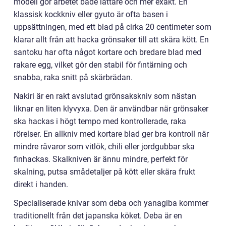
modell gör arbetet både lättare och mer exakt. En
klassisk kockkniv eller gyuto är ofta basen i
uppsättningen, med ett blad på cirka 20 centimeter som
klarar allt från att hacka grönsaker till att skära kött. En
santoku har ofta något kortare och bredare blad med
rakare egg, vilket gör den stabil för fintärning och
snabba, raka snitt på skärbrädan.
Nakiri är en rakt avslutad grönsakskniv som nästan
liknar en liten klyvyxa. Den är användbar när grönsaker
ska hackas i högt tempo med kontrollerade, raka
rörelser. En allkniv med kortare blad ger bra kontroll när
mindre råvaror som vitlök, chili eller jordgubbar ska
finhackas. Skalkniven är ännu mindre, perfekt för
skalning, putsa smådetaljer på kött eller skära frukt
direkt i handen.
Specialiserade knivar som deba och yanagiba kommer
traditionellt från det japanska köket. Deba är en