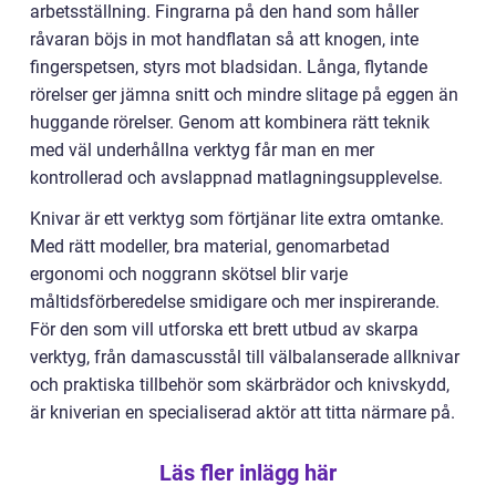
arbetsställning. Fingrarna på den hand som håller
råvaran böjs in mot handflatan så att knogen, inte
fingerspetsen, styrs mot bladsidan. Långa, flytande
rörelser ger jämna snitt och mindre slitage på eggen än
huggande rörelser. Genom att kombinera rätt teknik
med väl underhållna verktyg får man en mer
kontrollerad och avslappnad matlagningsupplevelse.
Knivar är ett verktyg som förtjänar lite extra omtanke.
Med rätt modeller, bra material, genomarbetad
ergonomi och noggrann skötsel blir varje
måltidsförberedelse smidigare och mer inspirerande.
För den som vill utforska ett brett utbud av skarpa
verktyg, från damascusstål till välbalanserade allknivar
och praktiska tillbehör som skärbrädor och knivskydd,
är kniverian en specialiserad aktör att titta närmare på.
Läs fler inlägg här