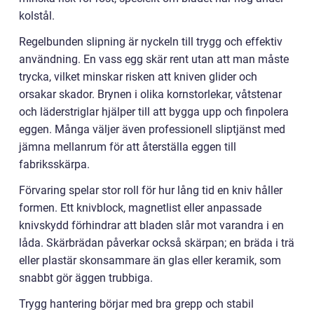
kolstål.
Regelbunden slipning är nyckeln till trygg och effektiv
användning. En vass egg skär rent utan att man måste
trycka, vilket minskar risken att kniven glider och
orsakar skador. Brynen i olika kornstorlekar, våtstenar
och läderstriglar hjälper till att bygga upp och finpolera
eggen. Många väljer även professionell sliptjänst med
jämna mellanrum för att återställa eggen till
fabriksskärpa.
Förvaring spelar stor roll för hur lång tid en kniv håller
formen. Ett knivblock, magnetlist eller anpassade
knivskydd förhindrar att bladen slår mot varandra i en
låda. Skärbrädan påverkar också skärpan; en bräda i trä
eller plastär skonsammare än glas eller keramik, som
snabbt gör äggen trubbiga.
Trygg hantering börjar med bra grepp och stabil