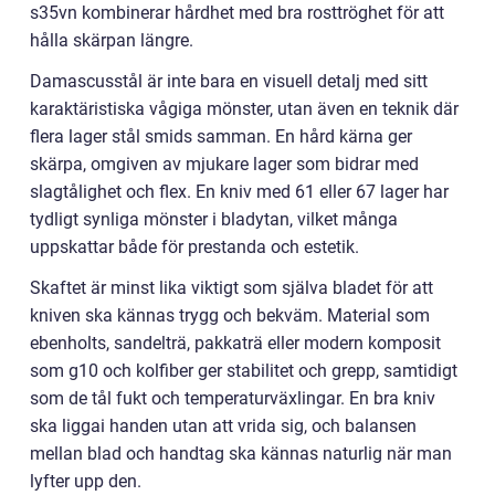
s35vn kombinerar hårdhet med bra rosttröghet för att
hålla skärpan längre.
Damascusstål är inte bara en visuell detalj med sitt
karaktäristiska vågiga mönster, utan även en teknik där
flera lager stål smids samman. En hård kärna ger
skärpa, omgiven av mjukare lager som bidrar med
slagtålighet och flex. En kniv med 61 eller 67 lager har
tydligt synliga mönster i bladytan, vilket många
uppskattar både för prestanda och estetik.
Skaftet är minst lika viktigt som själva bladet för att
kniven ska kännas trygg och bekväm. Material som
ebenholts, sandelträ, pakkaträ eller modern komposit
som g10 och kolfiber ger stabilitet och grepp, samtidigt
som de tål fukt och temperaturväxlingar. En bra kniv
ska liggai handen utan att vrida sig, och balansen
mellan blad och handtag ska kännas naturlig när man
lyfter upp den.