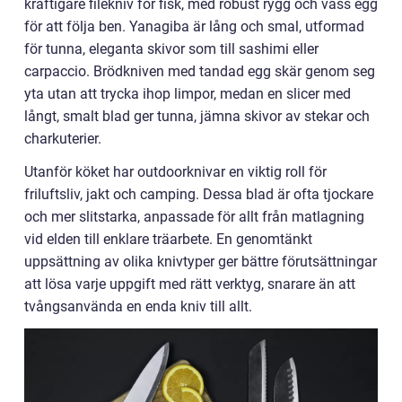
kraftigare filékniv för fisk, med robust rygg och vass egg
för att följa ben. Yanagiba är lång och smal, utformad
för tunna, eleganta skivor som till sashimi eller
carpaccio. Brödkniven med tandad egg skär genom seg
yta utan att trycka ihop limpor, medan en slicer med
långt, smalt blad ger tunna, jämna skivor av stekar och
charkuterier.
Utanför köket har outdoorknivar en viktig roll för
friluftsliv, jakt och camping. Dessa blad är ofta tjockare
och mer slitstarka, anpassade för allt från matlagning
vid elden till enklare träarbete. En genomtänkt
uppsättning av olika knivtyper ger bättre förutsättningar
att lösa varje uppgift med rätt verktyg, snarare än att
tvångsanvända en enda kniv till allt.