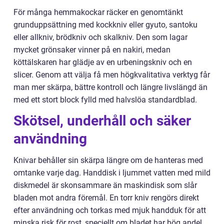
För många hemmakockar räcker en genomtänkt
grunduppsättning med kockkniv eller gyuto, santoku
eller allkniv, brödkniv och skalkniv. Den som lagar
mycket grönsaker vinner på en nakiri, medan
köttälskaren har glädje av en urbeningskniv och en
slicer. Genom att välja få men högkvalitativa verktyg får
man mer skärpa, bättre kontroll och längre livslängd än
med ett stort block fylld med halvslöa standardblad.
Skötsel, underhåll och säker
användning
Knivar behåller sin skärpa längre om de hanteras med
omtanke varje dag. Handdisk i ljummet vatten med mild
diskmedel är skonsammare än maskindisk som slår
bladen mot andra föremål. En torr kniv rengörs direkt
efter användning och torkas med mjuk handduk för att
minska risk för rost, speciellt om bladet har hög andel