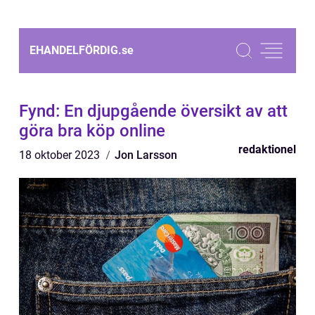
EHANDELFÖRDIG.
se
Fynd: En djupgående översikt av att
göra bra köp online
redaktionel
18 oktober 2023
Jon Larsson