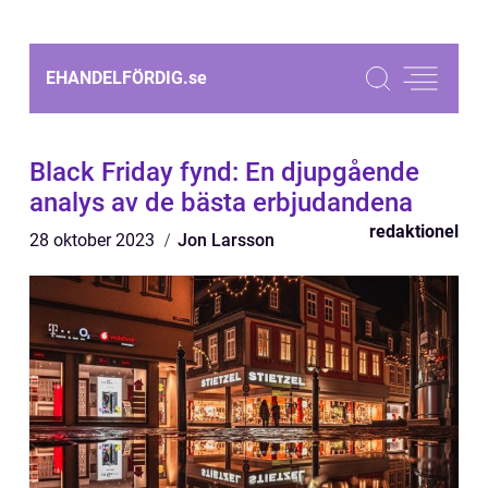
EHANDELFÖRDIG.
se
Black Friday fynd: En djupgående
analys av de bästa erbjudandena
redaktionel
28 oktober 2023
Jon Larsson