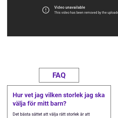
FAQ
Hur vet jag vilken storlek jag ska
välja för mitt barn?
Det bästa sättet att välja rätt storlek är att