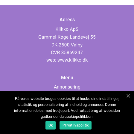
Adress
web:
www.klikko.dk
Menu
Annonsering
Om oss
På vores website bruges cookies til at huske dine indstillinger,
Cookies
statistik og personalisering af indhold og annoncer. Denne
information deles med tredjepart. Ved fortsat brug af websiden
Kontakta oss
godkender du cookiepolitikken.
Sitemap
Ok
Privatlivspolitik