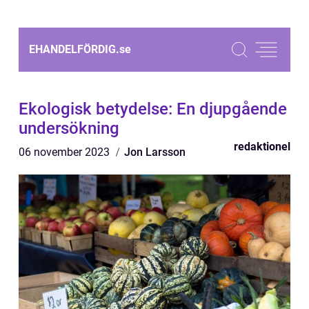
EHANDELFÖRDIG.
se
Ekologisk betydelse: En djupgående
undersökning
redaktionel
06 november 2023
Jon Larsson